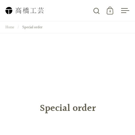
コンテンツへスキップ
0
検索を開く
カートを開
メニ
Home
/
Special order
Special order