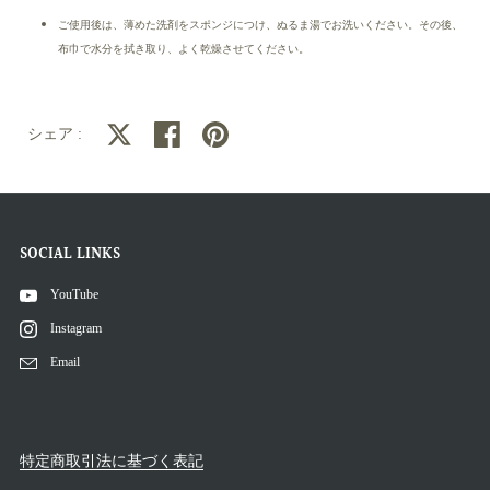
ご使用後は、薄めた洗剤をスポンジにつけ、ぬるま湯でお洗いください。その後、
布巾で水分を拭き取り、よく乾燥させてください。
Xでシェアする
Facebookでシェアする
Pinterestでシェアする
シェア :
SOCIAL LINKS
YouTube
Instagram
Email
特定商取引法に基づく表記