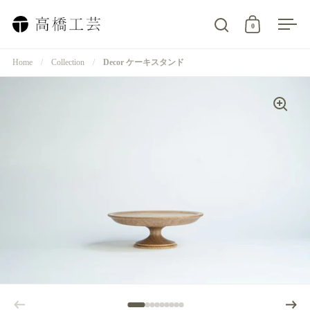
コンテンツへスキップ
0
検索を開く
カートを開
メニ
Home
/
Collection
/
Decor ケーキスタンド