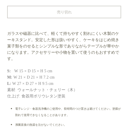
売り切れ
ガラスや磁器に比べて、軽くて持ちやすく割れにくい木製のケ
ーキスタンド。安定した形は扱いやすく、ケーキをはじめ焼き
菓子類をのせるとシンプルな形でありながらテーブルが華やか
になります。アクセサリーや小物を置いて使うのもおすすめで
す。
S:
W 15 × D 15 × H 5 cm
M:
W 21 × D 21 × H 7.2 cm
L:
W 27 × D 27 × H 9.5 cm
素材:
ウォールナット・チェリー（木）
仕上げ: 食器用ポリウレタン塗装
電子レンジ・食器洗浄機のご使用や、長時間のつけ置きは避けてください。塗膜が
割れて使用できなくなることがあります。
沸騰直後の熱湯を注がないでください。